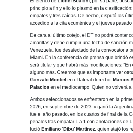
El elenco de
Lionel Scaloni,
por su parte, busca
principio a fin y ello lo plasmó en la clasificaci
empates y tres caídas. De hecho, disputó los últi
accedido a la cita ecuménica y el jueves pasado
De cara al último cotejo, el DT no podrá contar 
amarillas y debe cumplir una fecha de sanción 
Venezuela, fue desafectado de la convocatoria p
Miami. En la conferencia de prensa que brindó e
será titular y que habrá más modificaciones: “E
alguno más. Creemos que es importante ver otros
Gonzalo Montiel
en el lateral derecho,
Marcos 
Palacios
en el mediocampo. Quien no volverá a re
Ambos seleccionados se enfrentaron en la primer
2026, en septiembre de 2023, y ganó la Argentin
fue el año pasado, en los cuartos de final de la 
penales tras empatar 1 a 1 con anotaciones de
L
lució
Emiliano ‘Dibu’ Martínez,
quien atajó los 