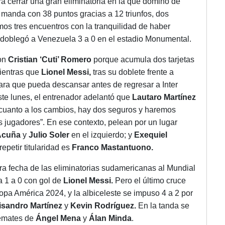
rá cerrar una gran eliminatoria en la que dominó de
ón: manda con 38 puntos gracias a 12 triunfos, dos
mos tres encuentros con la tranquilidad de haber
 doblegó a Venezuela 3 a 0 en el estadio Monumental.
con
Cristian ‘Cuti’ Romero
porque acumula dos tarjetas
mientras que
Lionel Messi,
tras su doblete frente a
ara que pueda descansar antes de regresar a Inter
ste lunes, el entrenador adelantó que
Lautaro Martínez
n cuanto a los cambios, hay dos seguros y haremos
 jugadores”. En ese contexto, pelean por un lugar
Acuña
y
Julio Soler
en el izquierdo; y
Exequiel
petir titularidad es
Franco Mastantuono.
a fecha de las eliminatorias sudamericanas al Mundial
a 1 a 0 con gol de
Lionel Messi.
Pero el último cruce
Copa América 2024, y la albiceleste se impuso 4 a 2 por
isandro Martínez
y
Kevin Rodríguez.
En la tanda se
remates de
Ángel Mena
y
Álan Minda
.