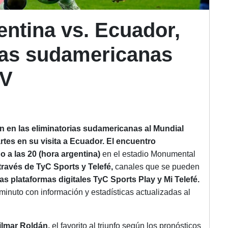
ntina vs. Ecuador,
rias sudamericanas
TV
ón en las
eliminatorias sudamericanas
al
Mundial
tes en su visita a Ecuador.
El encuentro
o a las
20 (hora argentina)
en el estadio Monumental
 través de TyC Sports y Telefé,
canales que se pueden
las plataformas digitales TyC Sports Play y Mi Telefé.
inuto con información y estadísticas actualizadas al
lmar Roldán,
el favorito al triunfo según los pronósticos