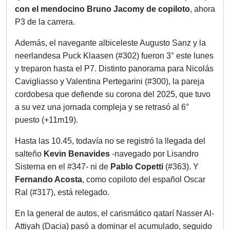
con el mendocino Bruno Jacomy de copiloto
, ahora
P3 de la carrera.
Además, el navegante albiceleste Augusto Sanz y la
neerlandesa Puck Klaasen (#302) fueron 3° este lunes
y treparon hasta el P7. Distinto panorama para Nicolás
Cavigliasso y Valentina Pertegarini (#300), la pareja
cordobesa que defiende su corona del 2025, que tuvo
a su vez una jornada compleja y se retrasó al 6°
puesto (+11m19).
Hasta las 10.45, todavía no se registró la llegada del
salteño
Kevin Benavides
-navegado por Lisandro
Sisterna en el #347- ni de
Pablo
Copetti
(#363). Y
Fernando Acosta
, como copiloto del español Oscar
Ral (#317), está relegado.
En la general de autos, el carismático qatarí Nasser Al-
Attiyah (Dacia) pasó a dominar el acumulado, seguido