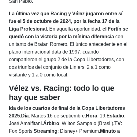
San Pablo.
La última vez que Racing y Vélez jugaron entre sí
fue el 5 de octubre de 2024, por la fecha 17 de la
Liga Profesional.
En aquella oportunidad,
el Fortín se
quedó con la victoria por la mínima diferencia
con
un tanto de Braian Romero. El único antecedente en el
plano internacional data de 1997, cuando
compartieron el grupo 2 de la Copa Libertadores, con
dos triunfos del conjunto de Liniers: 2 a 1 como
visitante y 1 a 0 como local.
Vélez vs. Racing: todo lo que
hay que saber
Ida de los cuartos de final de la Copa Libertadores
2025.
Día
: Martes 16 de septiembre.
Hora
: 19.
Estadio
:
José Amalfitani.
Árbitro
: Wilton Sampaio (Brasil).
TV
:
Fox Sports.
Streaming
: Disney+ Premium.
Minuto a