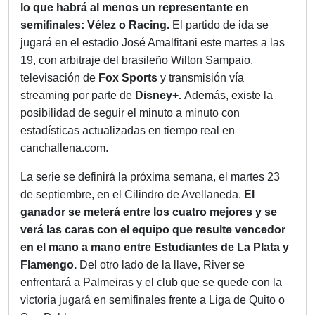
lo que habrá al menos un representante en
semifinales:
Vélez o Racing.
El partido de ida se
jugará en el estadio José Amalfitani este martes a las
19, con arbitraje del brasileño Wilton Sampaio,
televisación de
Fox Sports
y transmisión vía
streaming por parte de
Disney+.
Además, existe la
posibilidad de seguir el minuto a minuto con
estadísticas actualizadas en tiempo real en
canchallena.com.
La serie se definirá la próxima semana, el martes 23
de septiembre, en el Cilindro de Avellaneda.
El
ganador se meterá entre los cuatro mejores y se
verá las caras con el equipo que resulte vencedor
en el mano a mano entre Estudiantes de La Plata y
Flamengo.
Del otro lado de la llave, River se
enfrentará a Palmeiras y el club que se quede con la
victoria jugará en semifinales frente a Liga de Quito o