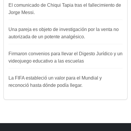
El comunicado de Chiqui Tapia tras el fallecimiento de
Jorge Messi.
Una pareja es objeto de investigación por la venta no
autorizada de un potente analgésico.
Firmaron convenios para llevar el Digesto Jurídico y un
videojuego educativo a las escuelas
La FIFA estableció un valor para el Mundial y
reconoció hasta dónde podía llegar.