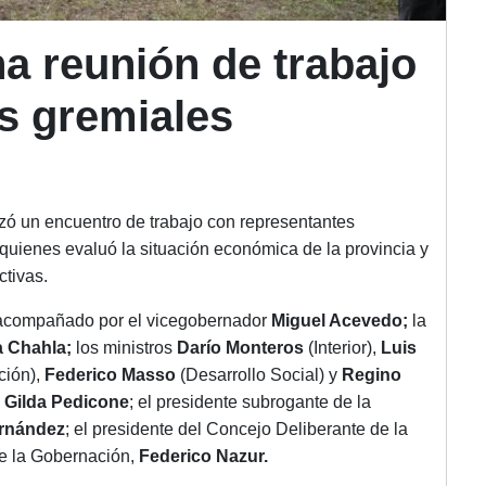
a reunión de trabajo
s gremiales
 un encuentro de trabajo con representantes
 quienes evaluó la situación económica de la provincia y
ctivas.
o acompañado por el vicegobernador
Miguel Acevedo;
la
a Chahla;
los ministros
Darío Monteros
(Interior),
Luis
ción),
Federico Masso
(Desarrollo Social) y
Regino
,
Gilda Pedicone
; el presidente subrogante de la
ernández
; el presidente del Concejo Deliberante de la
de la Gobernación,
Federico Nazur.