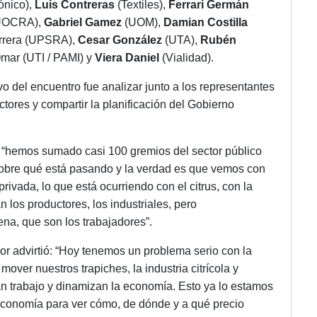
ónico),
Luis Contreras
(Textiles),
Ferrari Germán
UOCRA),
Gabriel Gamez
(UOM),
Damian Costilla
rrera (UPSRA),
Cesar González
(UTA),
Rubén
ar (UTI / PAMI) y
Viera Daniel
(Vialidad).
tivo del encuentro fue analizar junto a los representantes
ectores y compartir la planificación del Gobierno
. “hemos sumado casi 100 gremios del sector público
obre qué está pasando y la verdad es que vemos con
rivada, lo que está ocurriendo con el citrus, con la
los productores, los industriales, pero
na, que son los trabajadores”.
or advirtió: “Hoy tenemos un problema serio con la
ver nuestros trapiches, la industria citrícola y
n trabajo y dinamizan la economía. Esto ya lo estamos
 Economía para ver cómo, de dónde y a qué precio