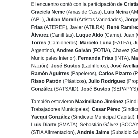
El encuentro contó con la participación de
Crist
Graciela Neme
(Amas de Casa),
Luis Neira
(AM
(APL),
Julian Morell
(Artistas Variedades),
Jorge
Frias
(ATEREP), Javier (ATILRA),
René Ramíre
Álvarez
(Canillitas),
Luque Aldo
(Carne), Juan 
Torres
(Camioneros),
Marcelo Luna
(FATFA),
J
Argentino),
Andres Galván
(FOTIA), Chavez (Ga
Municipales Interior),
Fernanda Frias
(INTA),
Ma
Nación),
José Bustos
(Ladrilleros),
José Avell
Ramón Aguirres
(Papeleros),
Carlos Pizarro
(P
Risso Patrón
(Plásticos),
Julio Rodríguez
(Prop
González
(SATSAID),
José Bustos
(SEPAPYS)
También estuvieron
Maximiliano Jiménez
(Sindi
Trabajadores Municipales),
Cesar Pérez
(Sindic
Yacqui González
(Sindicato Municipal Capital),
Luis Diarte
(SMATA), Sebastián Gálvez (SOCA
(STIA Alimentación),
Andrés Jaime
(Subsidio Sa