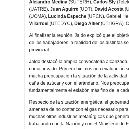
Alejandro Medina
(SUTERH),
Carlos Sly
(Telef
(UATRE),
Juan Aguirre
(UDT),
David Acosta
(
(UOMA),
Lucinda Espeche
(UPCN), Gabriel He
Villarroel
(UTEDYC),
Diego Altier
(UTHGRA), Om
Al finalizar la reunión, Jaldo explicó que el obje
de los trabajadores la realidad de los distintos s
provincial.
Jaldo destacó la amplia convocatoria alcanzada
como privado. Primero hicimos una evaluación s
mucha preocupación la situación de la actividad p
caña de azúcar y con el arándano. Nos preocupan 
fundamentalmente el eslabón más fino de la cade
Respecto de la situación energética, el gobernad
amenaza de no contar con el gas necesario para mo
muchas otras industrias metalúrgicas que genera
trabajando con la Nación y con el Ministerio de