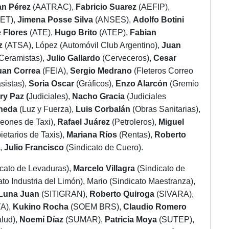
ian Pérez
(AATRAC),
Fabricio Suarez
(AEFIP),
ET),
Jimena Posse Silva
(ANSES),
Adolfo Botini
 Flores
(ATE),
Hugo Brito
(ATEP),
Fabian
z
(ATSA), López (Automóvil Club Argentino),
Juan
(Ceramistas),
Julio Gallardo
(Cerveceros),
Cesar
uan Correa
(FEIA),
Sergio Medrano
(Fleteros Correo
sistas),
Soria Oscar
(Gráficos),
Enzo Alarcón
(Gremio
ry Paz (
Judiciales),
Nacho Gracia
(Judiciales
aneda
(Luz y Fuerza),
Luis Corbalán
(Obras Sanitarias),
eones de Taxi),
Rafael Juárez
(Petroleros),
Miguel
ietarios de Taxis),
Mariana Ríos
(Rentas),
Roberto
,
Julio Francisco
(Sindicato de Cuero).
cato de Levaduras),
Marcelo Villagra
(Sindicato de
ato Industria del Limón), Mario (Sindicato Maestranza),
Luna Juan
(SITIGRAN),
Roberto Quiroga
(SIVARA),
YA),
Kukino Rocha
(SOEM BRS),
Claudio Romero
lud),
Noemí Díaz
(SUMAR),
Patricia Moya
(SUTEP),