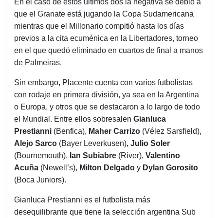
En el caso de estos últimos dos la negativa se debió a
que el Granate está jugando la Copa Sudamericana
mientras que el Millonario compitió hasta los días
previos a la cita ecuménica en la Libertadores, torneo
en el que quedó eliminado en cuartos de final a manos
de Palmeiras.
Sin embargo, Placente cuenta con varios futbolistas
con rodaje en primera división, ya sea en la Argentina
o Europa, y otros que se destacaron a lo largo de todo
el Mundial. Entre ellos sobresalen
Gianluca
Prestianni
(Benfica),
Maher Carrizo
(Vélez Sarsfield),
Alejo Sarco
(Bayer Leverkusen),
Julio Soler
(Bournemouth),
Ian Subiabre
(River),
Valentino
Acuña
(Newell’s),
Milton Delgado
y
Dylan Gorosito
(Boca Juniors).
Gianluca Prestianni es el futbolista más
desequilibrante que tiene la selección argentina Sub