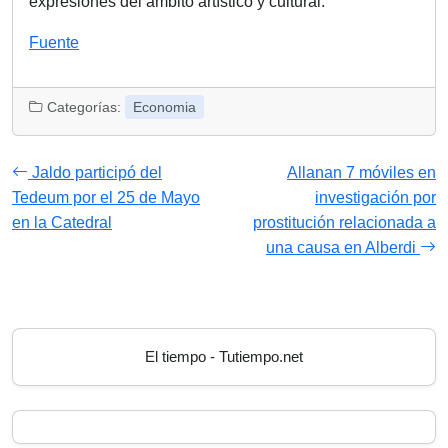
expresiones del ámbito artístico y cultural.
Navegación
Fuente
de
entradas
Categorías:
Economia
Jaldo participó del
Allanan 7 móviles en
Tedeum por el 25 de Mayo
investigación por
en la Catedral
prostitución relacionada a
una causa en Alberdi
El tiempo - Tutiempo.net